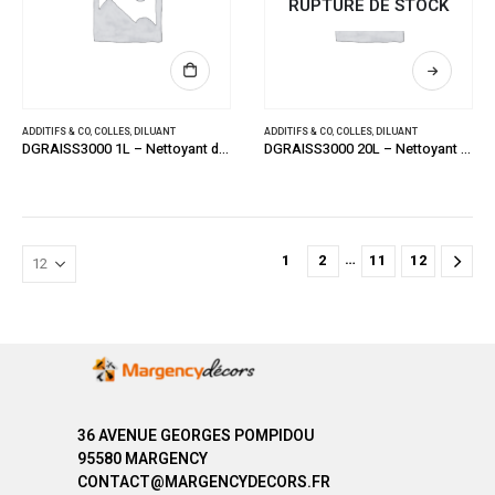
RUPTURE DE STOCK
ADDITIFS & CO
,
COLLES
,
DILUANT
ADDITIFS & CO
,
COLLES
,
DILUANT
DGRAISS3000 1L – Nettoyant dégraissant universel alimentaire biodégradable
DGRAISS3000 20L – Nettoyant dégraissant universel alimentaire biodégradable
…
1
2
11
12
36 AVENUE GEORGES POMPIDOU
95580 MARGENCY
CONTACT@MARGENCYDECORS.FR