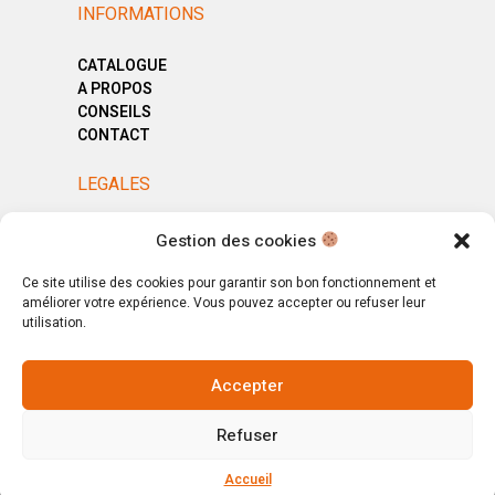
INFORMATIONS
CATALOGUE
A PROPOS
CONSEILS
CONTACT
LEGALES
MENTIONS LÉGALES
Gestion des cookies
POLITIQUE DE CONFIDENTIALITÉ
CGV
Ce site utilise des cookies pour garantir son bon fonctionnement et
améliorer votre expérience. Vous pouvez accepter ou refuser leur
utilisation.
Accepter
© Copyright 2025. All Rights Reserved.
Refuser
Votre magasin, votre intérieur.
Ignorer
Accueil