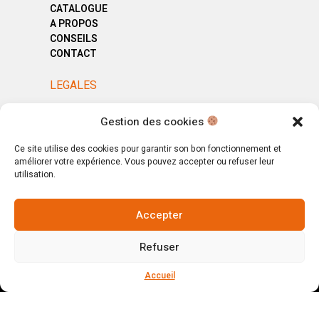
CATALOGUE
A PROPOS
CONSEILS
CONTACT
LEGALES
MENTIONS LÉGALES
Gestion des cookies
POLITIQUE DE CONFIDENTIALITÉ
CGV
Ce site utilise des cookies pour garantir son bon fonctionnement et
améliorer votre expérience. Vous pouvez accepter ou refuser leur
utilisation.
Accepter
© Copyright 2025. All Rights Reserved.
Refuser
Votre magasin, votre intérieur.
Ignorer
Accueil