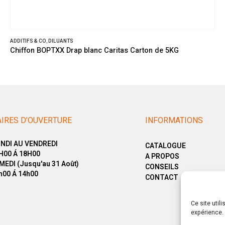
ADDITIFS & CO
,
DILUANTS
Chiffon BOPTXX Drap blanc Caritas Carton de 5KG
IRES D’OUVERTURE
INFORMATIONS
NDI AU VENDREDI
CATALOGUE
H00 Á 18H00
A PROPOS
MEDI (Jusqu'au 31 Août)
CONSEILS
h00 Á 14h00
CONTACT
Ce site util
expérience. 